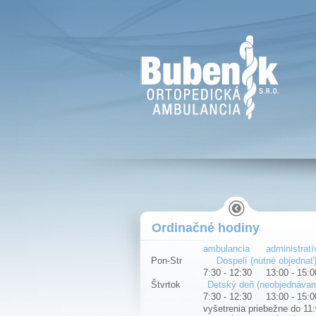
Ordinačné hodiny
ambulancia
administratí
Pon-Str
Dospelí (nutné objednať
7:30 - 12:30
13:00 - 15:0
Štvrtok
Detský deň (neobjednáva
7:30 - 12:30
13:00 - 15:0
vyšetrenia priebežne do 11